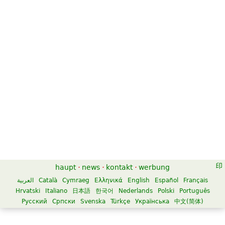
haupt
·
news
·
kontakt
·
werbung
العربية
Català
Cymraeg
Ελληνικά
English
Español
Français
Hrvatski
Italiano
日本語
한국어
Nederlands
Polski
Português
Русский
Српски
Svenska
Türkçe
Українська
中文(简体)