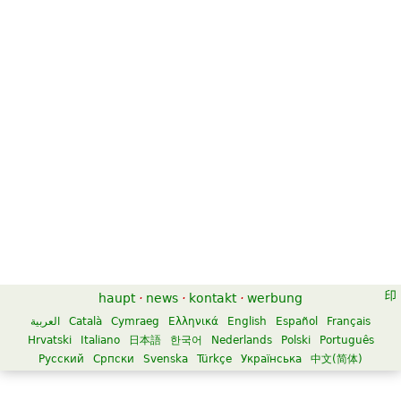
haupt
·
news
·
kontakt
·
werbung
العربية
Català
Cymraeg
Ελληνικά
English
Español
Français
Hrvatski
Italiano
日本語
한국어
Nederlands
Polski
Português
Русский
Српски
Svenska
Türkçe
Українська
中文(简体)