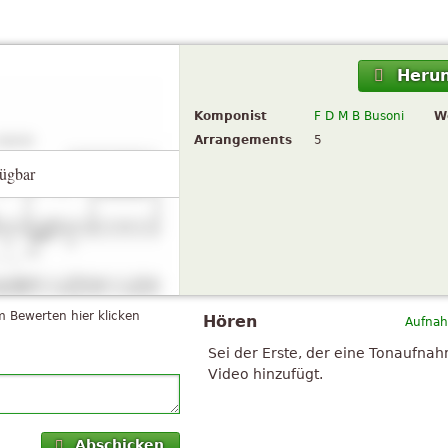
Herun
Komponist
F D M B Busoni
W
Arrangements
5
ügbar
 Bewerten hier klicken
Hören
Aufnah
Sei der Erste, der eine Tonaufna
Video hinzufügt.
Abschicken