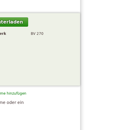
terladen
erk
BV 270
me hinzufügen
hme oder ein