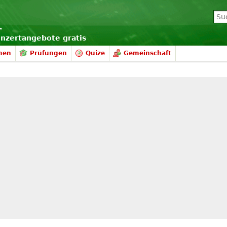
onzertangebote gratis
nen
Prüfungen
Quize
Gemeinschaft