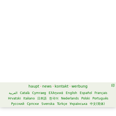
haupt
·
news
·
kontakt
·
werbung
العربية
Català
Cymraeg
Ελληνικά
English
Español
Français
Hrvatski
Italiano
日本語
한국어
Nederlands
Polski
Português
Русский
Српски
Svenska
Türkçe
Українська
中文(简体)