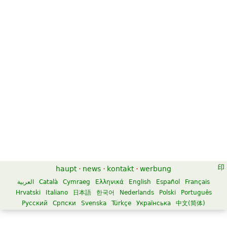
haupt
·
news
·
kontakt
·
werbung
العربية
Català
Cymraeg
Ελληνικά
English
Español
Français
Hrvatski
Italiano
日本語
한국어
Nederlands
Polski
Português
Русский
Српски
Svenska
Türkçe
Українська
中文(简体)