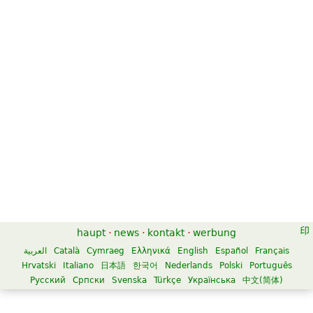
haupt
·
news
·
kontakt
·
werbung
العربية
Català
Cymraeg
Ελληνικά
English
Español
Français
Hrvatski
Italiano
日本語
한국어
Nederlands
Polski
Português
Русский
Српски
Svenska
Türkçe
Українська
中文(简体)