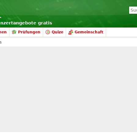
onzertangebote gratis
nen
Prüfungen
Quize
Gemeinschaft
s