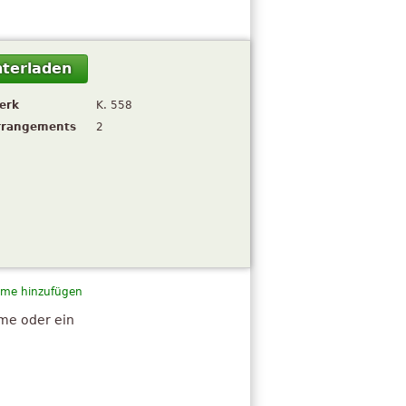
terladen
erk
K. 558
rrangements
2
me hinzufügen
hme oder ein