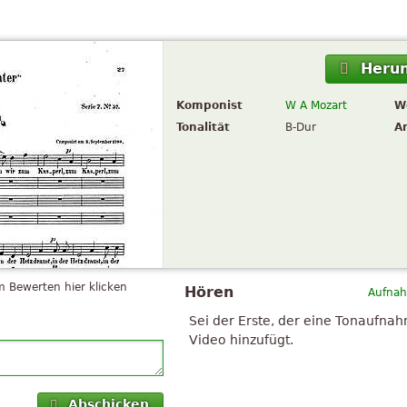
Herun
Komponist
W A Mozart
W
Tonalität
B-Dur
A
 Bewerten hier klicken
Hören
Aufnah
Sei der Erste, der eine Tonaufna
Video hinzufügt.
Abschicken