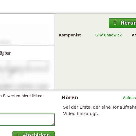
Herun
Komponist
G W Chadwick
A
ügbar
 Bewerten hier klicken
Hören
Aufnah
Sei der Erste, der eine Tonaufna
Video hinzufügt.
Abschicken