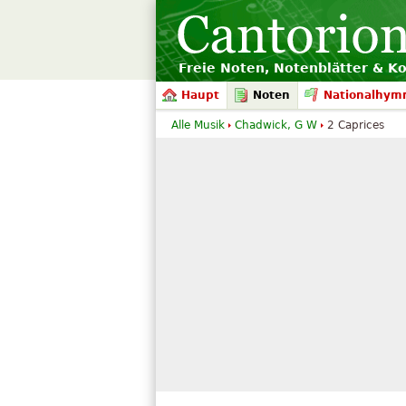
Freie Noten, Notenblätter & K
Haupt
Noten
Nationalhym
Alle Musik
Chadwick, G W
2 Caprices