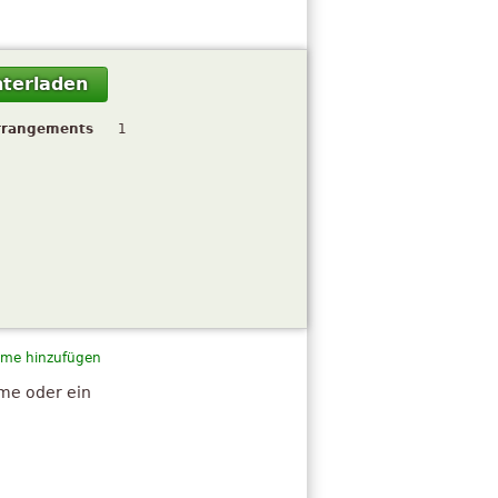
terladen
rrangements
1
me hinzufügen
hme oder ein