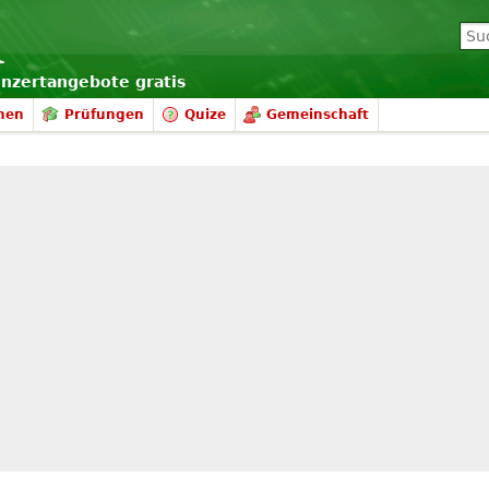
onzertangebote gratis
nen
Prüfungen
Quize
Gemeinschaft