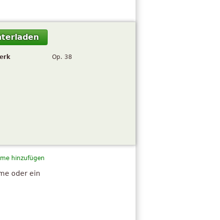
terladen
erk
Op. 38
me hinzufügen
hme oder ein