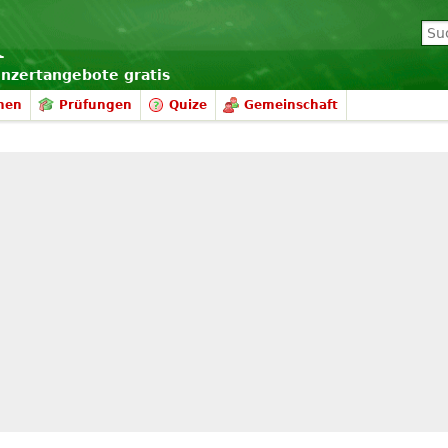
onzertangebote gratis
nen
Prüfungen
Quize
Gemeinschaft