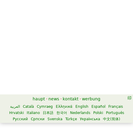
haupt
·
news
·
kontakt
·
werbung
العربية
Català
Cymraeg
Ελληνικά
English
Español
Français
Hrvatski
Italiano
日本語
한국어
Nederlands
Polski
Português
Русский
Српски
Svenska
Türkçe
Українська
中文(简体)