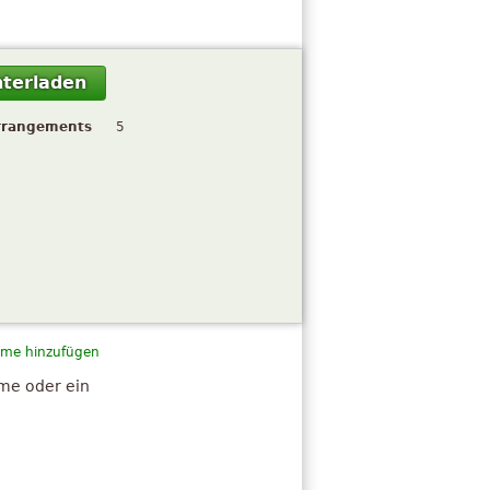
terladen
rrangements
5
me hinzufügen
hme oder ein