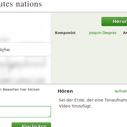
utes nations
Herun
Komponist
Josquin Desprez
A
ügbar
 Bewerten hier klicken
Hören
Aufnah
Sei der Erste, der eine Tonaufna
Video hinzufügt.
Abschicken