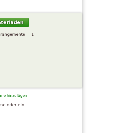
terladen
rrangements
1
me hinzufügen
hme oder ein