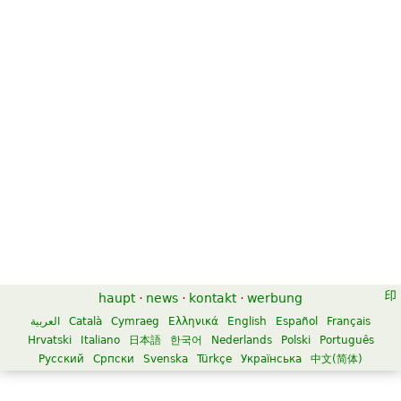
haupt
·
news
·
kontakt
·
werbung
العربية
Català
Cymraeg
Ελληνικά
English
Español
Français
Hrvatski
Italiano
日本語
한국어
Nederlands
Polski
Português
Русский
Српски
Svenska
Türkçe
Українська
中文(简体)