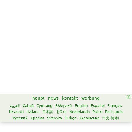
haupt
·
news
·
kontakt
·
werbung
العربية
Català
Cymraeg
Ελληνικά
English
Español
Français
Hrvatski
Italiano
日本語
한국어
Nederlands
Polski
Português
Русский
Српски
Svenska
Türkçe
Українська
中文(简体)