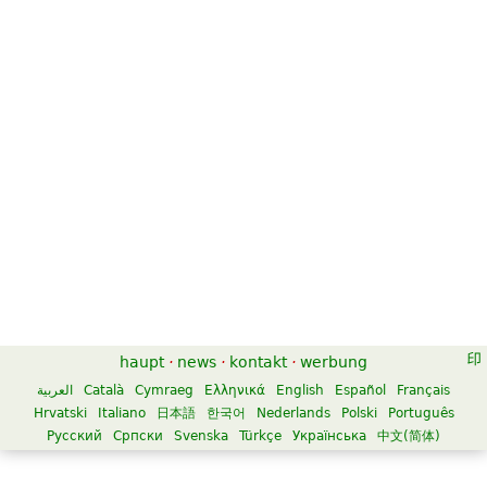
haupt
·
news
·
kontakt
·
werbung
العربية
Català
Cymraeg
Ελληνικά
English
Español
Français
Hrvatski
Italiano
日本語
한국어
Nederlands
Polski
Português
Русский
Српски
Svenska
Türkçe
Українська
中文(简体)