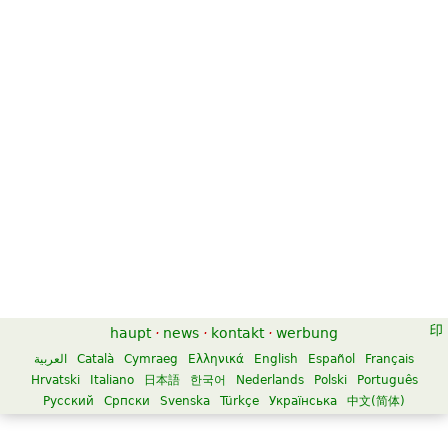
haupt
·
news
·
kontakt
·
werbung
العربية
Català
Cymraeg
Ελληνικά
English
Español
Français
Hrvatski
Italiano
日本語
한국어
Nederlands
Polski
Português
Русский
Српски
Svenska
Türkçe
Українська
中文(简体)