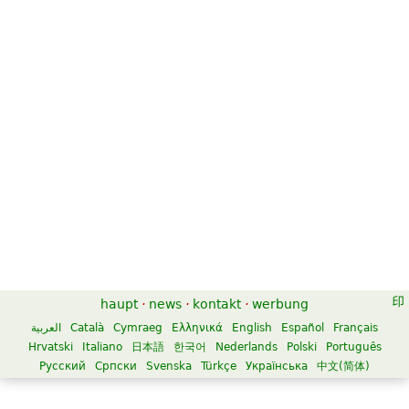
haupt
·
news
·
kontakt
·
werbung
العربية
Català
Cymraeg
Ελληνικά
English
Español
Français
Hrvatski
Italiano
日本語
한국어
Nederlands
Polski
Português
Русский
Српски
Svenska
Türkçe
Українська
中文(简体)