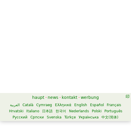
haupt
·
news
·
kontakt
·
werbung
العربية
Català
Cymraeg
Ελληνικά
English
Español
Français
Hrvatski
Italiano
日本語
한국어
Nederlands
Polski
Português
Русский
Српски
Svenska
Türkçe
Українська
中文(简体)