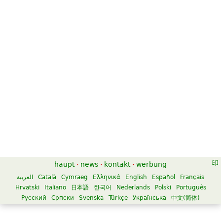
haupt
·
news
·
kontakt
·
werbung
العربية
Català
Cymraeg
Ελληνικά
English
Español
Français
Hrvatski
Italiano
日本語
한국어
Nederlands
Polski
Português
Русский
Српски
Svenska
Türkçe
Українська
中文(简体)