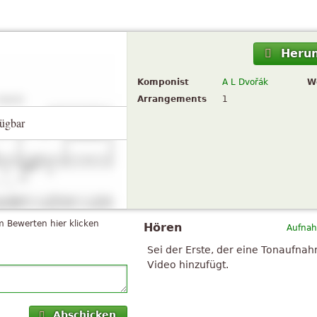
Herun
Komponist
A L Dvořák
W
Arrangements
1
ügbar
 Bewerten hier klicken
Hören
Aufnah
Sei der Erste, der eine Tonaufna
Video hinzufügt.
Abschicken