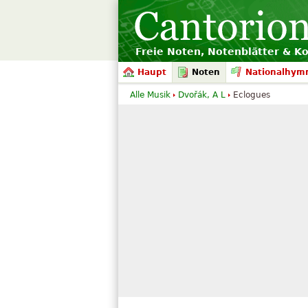
Freie Noten, Notenblätter & K
Haupt
Noten
Nationalhym
Alle Musik
Dvořák, A L
Eclogues