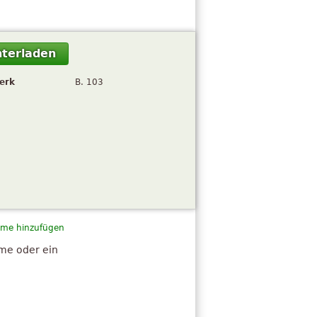
terladen
erk
B. 103
me hinzufügen
hme oder ein