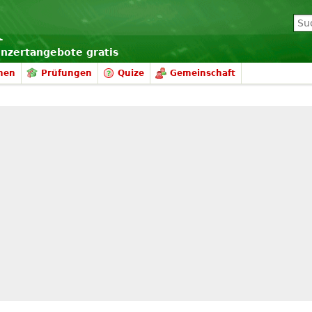
onzertangebote gratis
nen
Prüfungen
Quize
Gemeinschaft