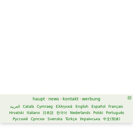
haupt
·
news
·
kontakt
·
werbung
العربية
Català
Cymraeg
Ελληνικά
English
Español
Français
Hrvatski
Italiano
日本語
한국어
Nederlands
Polski
Português
Русский
Српски
Svenska
Türkçe
Українська
中文(简体)