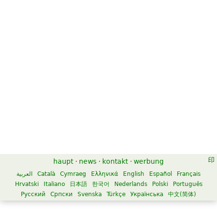
haupt
·
news
·
kontakt
·
werbung
العربية
Català
Cymraeg
Ελληνικά
English
Español
Français
Hrvatski
Italiano
日本語
한국어
Nederlands
Polski
Português
Русский
Српски
Svenska
Türkçe
Українська
中文(简体)