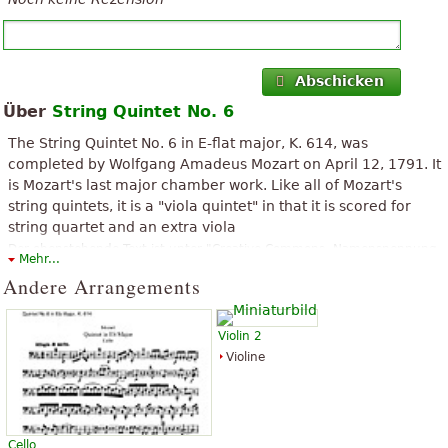
Abschicken
Über
String Quintet No. 6
The String Quintet No. 6 in E-flat major, K. 614, was
completed by Wolfgang Amadeus Mozart on April 12, 1791. It
is Mozart's last major chamber work. Like all of Mozart's
string quintets, it is a "viola quintet" in that it is scored for
string quartet and an extra viola
Der obenstehende Text ist unter "Creative Commons, Namensnennung-
Mehr...
Weitergabe unter gleichen Bedingungen" verfügbar. Er verwendet
Andere Arrangements
Material aus dem Wikipedia-Artikel "
String Quintet No. 6 (Mozart)
".
Violin 2
Violine
Cello