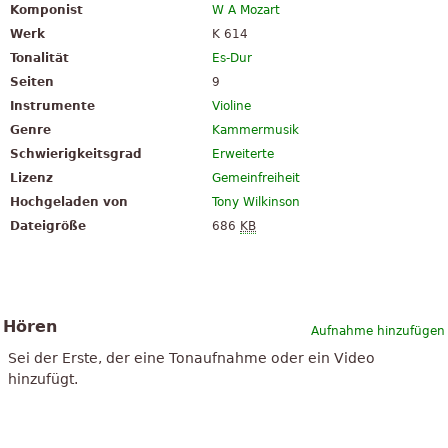
Komponist
W A Mozart
Werk
K 614
Tonalität
Es-Dur
Seiten
9
Instrumente
Violine
Genre
Kammermusik
Schwierigkeitsgrad
Erweiterte
Lizenz
Gemeinfreiheit
Hochgeladen von
Tony Wilkinson
Dateigröße
686
KB
Hören
Aufnahme hinzufügen
Sei der Erste, der eine Tonaufnahme oder ein Video
hinzufügt.