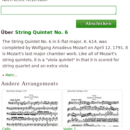
Abschicken
Über
String Quintet No. 6
The String Quintet No. 6 in E-flat major, K. 614, was
completed by Wolfgang Amadeus Mozart on April 12, 1791. It
is Mozart's last major chamber work. Like all of Mozart's
string quintets, it is a "viola quintet" in that it is scored for
string quartet and an extra viola
Der obenstehende Text ist unter "Creative Commons, Namensnennung-
Mehr...
Weitergabe unter gleichen Bedingungen" verfügbar. Er verwendet
Andere Arrangements
Material aus dem Wikipedia-Artikel "
String Quintet No. 6 (Mozart)
".
Cello
Violin 1