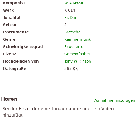
Komponist
W A Mozart
Werk
K 614
Tonalität
Es-Dur
Seiten
8
Instrumente
Bratsche
Genre
Kammermusik
Schwierigkeitsgrad
Erweiterte
Lizenz
Gemeinfreiheit
Hochgeladen von
Tony Wilkinson
Dateigröße
565
KB
Hören
Aufnahme hinzufügen
Sei der Erste, der eine Tonaufnahme oder ein Video
hinzufügt.