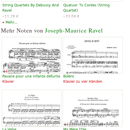
String Quartets By Debussy And
Quatuor ’¾ Cordes (String
Ravel
Quartet)
11,28 €
33,04 €
Cello, Viola, Violin
Cello, Viola, Violin
Mehr...
Dover Publications
Editions Durand
Mehr Noten von
Joseph-Maurice Ravel
Pavane pour une Infante défunte
Boléro
Klavier
Klavier zu vier Händen
La Valse
Ma Mère l'Oie