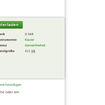
terladen
erk
D 968
nstrumente
Klavier
izenz
Gemeinfreiheit
ateigröße
421
KB
me hinzufügen
hme oder ein