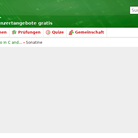
onzertangebote gratis
nen
Prüfungen
Quize
Gemeinschaft
o in C and...
Sonatine