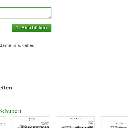
Abschicken
ante in a, called
eiten
Schubert