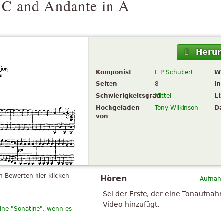
 C and Andante in A
Herun
Komponist
F P Schubert
W
Seiten
8
I
Schwierigkeitsgrad
Mittel
L
Hochgeladen
Tony Wilkinson
D
von
 Bewerten hier klicken
Hören
Aufnah
Sei der Erste, der eine Tonaufna
Video hinzufügt.
eine "Sonatine", wenn es