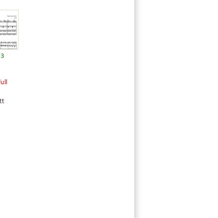
13
ull
tt