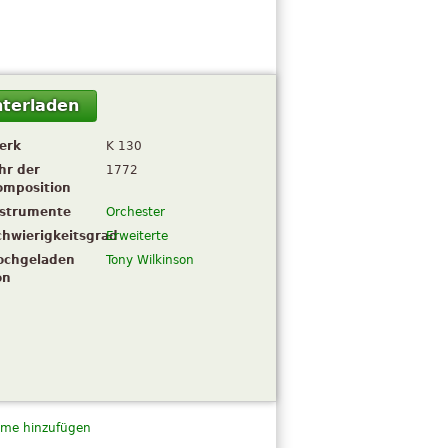
terladen
erk
K 130
hr der
1772
omposition
nstrumente
Orchester
chwierigkeitsgrad
Erweiterte
ochgeladen
Tony Wilkinson
on
me hinzufügen