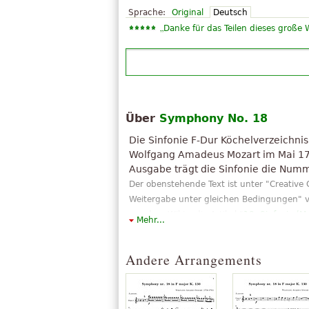
Sprache:
Original
Deutsch
„
Danke für das Teilen dieses große 
Über
Symphony No. 18
Die Sinfonie F-Dur Köchelverzeichni
Wolfgang Amadeus Mozart im Mai 177
Ausgabe trägt die Sinfonie die Num
Der obenstehende Text ist unter "Creati
Weitergabe unter gleichen Bedingungen" v
aus dem Wikipedia-Artikel "
18. Sinfonie (M
Mehr...
Andere Arrangements