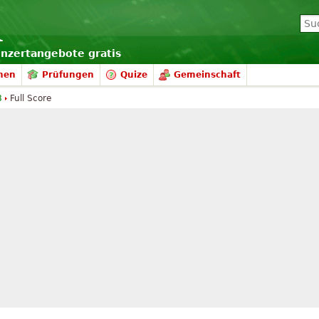
onzertangebote gratis
nen
Prüfungen
Quize
Gemeinschaft
8
Full Score