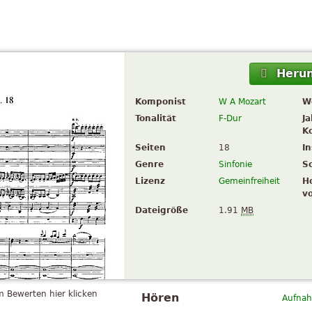
Herun
Komponist
W A Mozart
W
Tonalität
F-Dur
Ja
K
Seiten
18
I
Genre
Sinfonie
S
Lizenz
Gemeinfreiheit
H
v
Dateigröße
1.91
MB
 Bewerten hier klicken
Hören
Aufnah