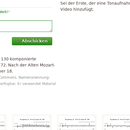
Sei der Erste, der eine Tonaufna
Video hinzufügt.
“
Werk!
Abschicken
s 130 komponierte
2. Nach der Alten Mozart-
mer 18.
ve Commons, Namensnennung-
erfügbar. Er verwendet Material
ozart)
".