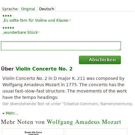
Sprache:
Original
Deutsch
„
“
Es sollte tbm für Violine und Klavier.
„
“
wunderbare Stück
Abschicken
Über
Violin Concerto No. 2
Violin Concerto No. 2 in D major K. 211 was composed by
Wolfgang Amadeus Mozart in 1775. The concerto has the
usual fast–slow–fast structure. The movements of the work
have the tempo headings:
Der obenstehende Text ist unter "Creative Commons, Namensnennung-
Weitergabe unter gleichen Bedingungen" verfügbar. Er verwendet
Mehr...
Material aus dem Wikipedia-Artikel "
Violin Concerto No. 2 (Mozart)
".
Mehr Noten von
Wolfgang Amadeus Mozart