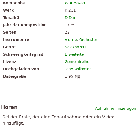
Komponist
W A Mozart
Werk
K 211
Tonalität
D-Dur
Jahr der Komposition
1775
Seiten
22
Instrumente
Violine
,
Orchester
Genre
Solokonzert
Schwierigkeitsgrad
Erweiterte
Lizenz
Gemeinfreiheit
Hochgeladen von
Tony Wilkinson
Dateigröße
1.95
MB
Hören
Aufnahme hinzufügen
Sei der Erste, der eine Tonaufnahme oder ein Video
hinzufügt.