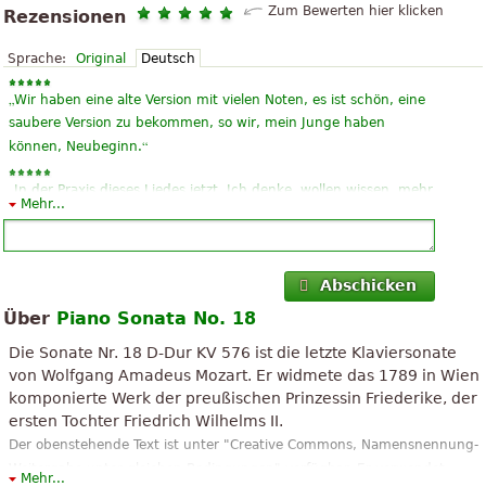
Zum Bewerten hier klicken
Rezensionen
Sprache:
Original
Deutsch
„
Wir haben eine alte Version mit vielen Noten, es ist schön, eine
saubere Version zu bekommen, so wir, mein Junge haben
“
können, Neubeginn.
„
In der Praxis dieses Liedes jetzt. Ich denke, wollen wissen, mehr
Mehr...
“
ein Lied so kopieren und post-Hinweise
„
Diese Sonate ist jetzt in der Praxis Erwägen Sie spielen auf dem
“
Klavier Konzert dieses Jahr?
Abschicken
Über
Piano Sonata No. 18
„
“
sehr gute Bewegung und Praxis
Die Sonate Nr. 18 D-Dur KV 576 ist die letzte Klaviersonate
„
“
Sehr guter Gedanke
von Wolfgang Amadeus Mozart. Er widmete das 1789 in Wien
komponierte Werk der preußischen Prinzessin Friederike, der
„
“
lovelymusic
ersten Tochter Friedrich Wilhelms II.
Der obenstehende Text ist unter "Creative Commons, Namensnennung-
„
“
lovelymusic
Weitergabe unter gleichen Bedingungen" verfügbar. Er verwendet
Mehr...