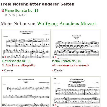
Material aus dem Wikipedia-Artikel "
Klaviersonate Nr. 18 (Mozart)
".
„
“
ausgezeichnet
Freie Notenblätter anderer Seiten
Piano Sonata No. 18
„
“
Wunder
K. 576 | D-Dur
Mehr Noten von
Wolfgang Amadeus Mozart
Klaviersonate Nr. 11
Piano Sonata No. 16
3. Alla Turca: Allegretto
All movements (scanned)
Klavier
Klavier