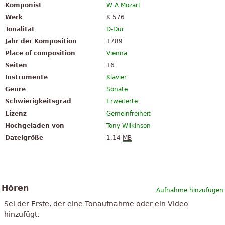
Komponist
W A Mozart
Werk
K 576
Tonalität
D-Dur
Jahr der Komposition
1789
Place of composition
Vienna
Seiten
16
Instrumente
Klavier
Genre
Sonate
Schwierigkeitsgrad
Erweiterte
Lizenz
Gemeinfreiheit
Hochgeladen von
Tony Wilkinson
Dateigröße
1.14
MB
Hören
Aufnahme hinzufügen
Sei der Erste, der eine Tonaufnahme oder ein Video
hinzufügt.