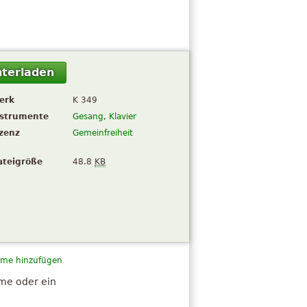
terladen
erk
K 349
nstrumente
Gesang
,
Klavier
izenz
Gemeinfreiheit
ateigröße
48.8
KB
me hinzufügen
hme oder ein