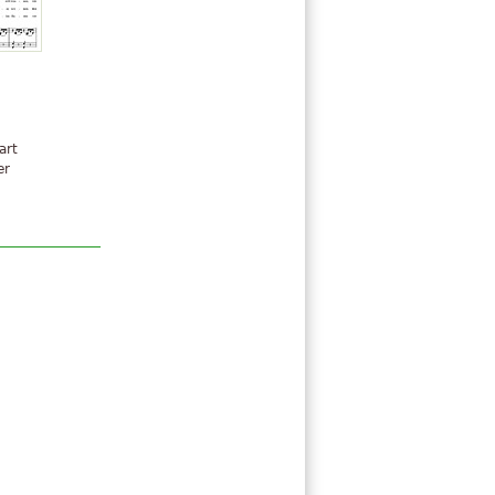
n
art
er