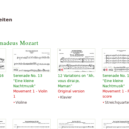
eiten
madeus Mozart
 16
Serenade No. 13
12 Variations on "Ah,
Serenade No. 
"Eine kleine
vous dirai-je,
"Eine kleine
Nachtmusik"
Maman"
Nachtmusik"
Movement 1 - Violin
Original version
Movement 1 - F
1
score
Klavier
Violine
Streichquarte