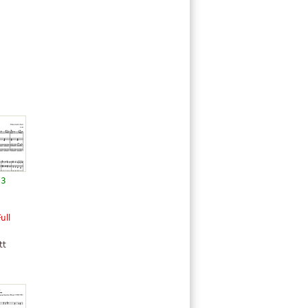
13
ull
tt