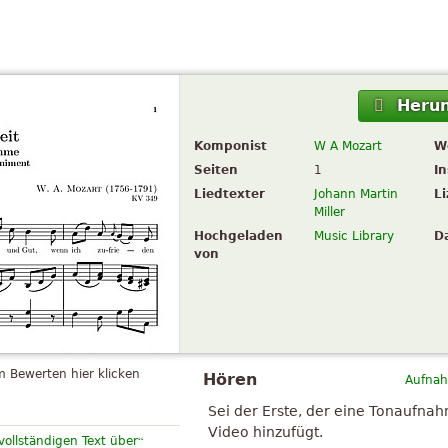
Herun
Komponist
W A Mozart
W
Seiten
1
I
Liedtexter
Johann Martin
L
Miller
Hochgeladen
Music Library
D
von
 Bewerten hier klicken
Hören
Aufnah
Sei der Erste, der eine Tonaufna
Video hinzufügt.
“
vollständigen Text über