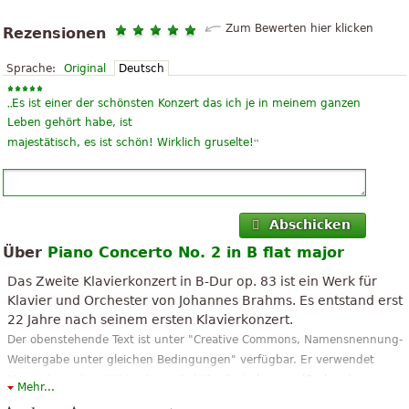
Zum Bewerten hier klicken
Rezensionen
Sprache:
Original
Deutsch
„
Es ist einer der schönsten Konzert das ich je in meinem ganzen
Leben gehört habe, ist
“
majestätisch, es ist schön! Wirklich gruselte!
Abschicken
Über
Piano Concerto No. 2 in B flat major
Das Zweite Klavierkonzert in B-Dur op. 83 ist ein Werk für
Klavier und Orchester von Johannes Brahms. Es entstand erst
22 Jahre nach seinem ersten Klavierkonzert.
Der obenstehende Text ist unter "Creative Commons, Namensnennung-
Weitergabe unter gleichen Bedingungen" verfügbar. Er verwendet
Material aus dem Wikipedia-Artikel "
2. Klavierkonzert (Brahms)
".
Mehr...