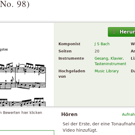
 No. 98
)
Herun
Komponist
J S Bach
W
Seiten
20
A
Instrumente
Gesang
,
Klavier
,
L
Tasteninstrument
Hochgeladen
Music Library
D
von
 Bewerten hier klicken
Hören
Aufnah
Sei der Erste, der eine Tonaufna
Video hinzufügt.