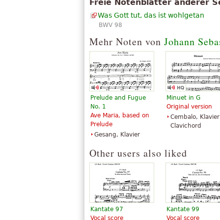
Freie Notenblätter anderer S
Was Gott tut, das ist wohlgetan
BWV 98
Mehr Noten von
Johann Seba
Prelude and Fugue
Minuet in G
No. 1
Original version
Ave Maria, based on
Cembalo, Klavier
Prelude
Clavichord
Gesang, Klavier
Other users also liked
Kantate 97
Kantate 99
Vocal score
Vocal score