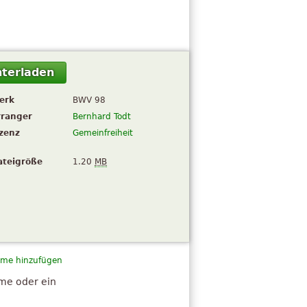
terladen
erk
BWV 98
rranger
Bernhard Todt
izenz
Gemeinfreiheit
ateigröße
1.20
MB
me hinzufügen
hme oder ein