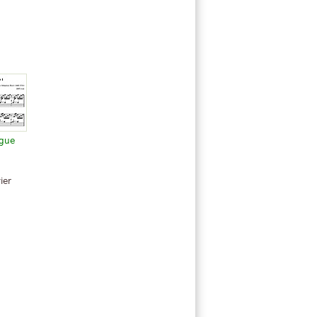
ugue
ier