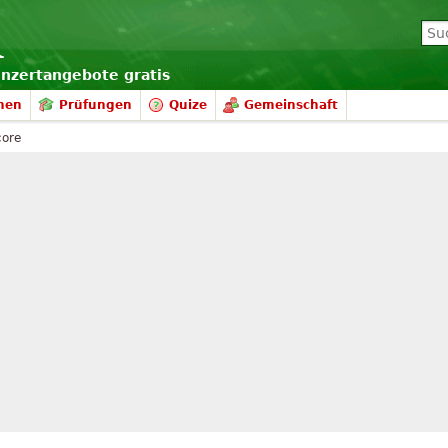
onzertangebote gratis
nen
Prüfungen
Quize
Gemeinschaft
core