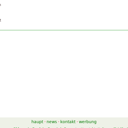
n
t
haupt
·
news
·
kontakt
·
werbung