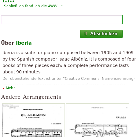
„
“
Schließlich fand ich die AWW...
Abschicken
Über
Iberia
Iberia is a suite for piano composed between 1905 and 1909
by the Spanish composer Isaac Albéniz. It is composed of four
books of three pieces each; a complete performance lasts
about 90 minutes.
Der obenstehende Text ist unter "Creative Commons, Namensnennung-
Weitergabe unter gleichen Bedingungen" verfügbar. Er verwendet
Mehr...
Material aus dem Wikipedia-Artikel "
Iberia (Albéniz)
".
Andere Arrangements