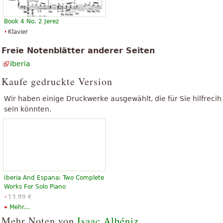
Book 4 No. 2 Jerez
Klavier
Freie Notenblätter anderer Seiten
Iberia
Kaufe gedruckte Version
Wir haben einige Druckwerke ausgewählt, die für Sie hilfrecih
sein könnten.
Iberia And Espana: Two Complete
Works For Solo Piano
13,89 €
Piano Solo
Mehr...
Dover Publications
Mehr Noten von
Isaac Albéniz