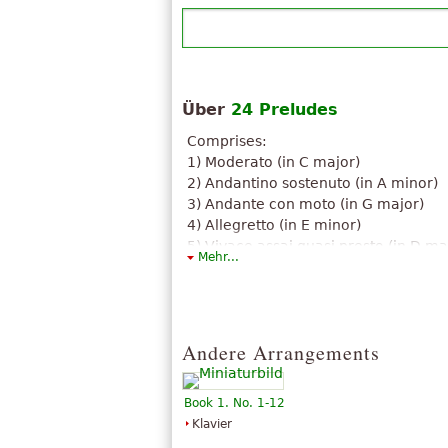
Über
24 Preludes
Comprises:
1) Moderato (in C major)
2) Andantino sostenuto (in A minor)
3) Andante con moto (in G major)
4) Allegretto (in E minor)
5) Vivace assai quasi presto (in D ma
Mehr...
6) Moderato, in carattere d'un Corale
7) Allegro vivace (in A major)
8) Allegro moderato (in F-sharp mino
9) Allegretto vivace e con brio, in c
Andere Arrangements
major)
10) Vivace ed energico (in C-sharp m
11) Allegretto piacevole "alla danza"
Book 1. No. 1-12
12) Andantino (in G-sharp minor)
Klavier
13) Allegretto scherzando (in F-shar