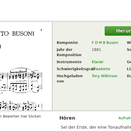
Herun
Komponist
F D M B Busoni
W
Jahr der
1881
S
Komposition
Instrumente
Klavier
G
Schwierigkeitsgrad
Erweiterte
L
Hochgeladen
Tony Wilkinson
D
von
 Bewerten hier klicken
Hören
Aufnah
Sei der Erste, der eine Tonaufna