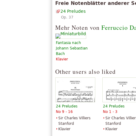
14) Lento, funebre (in E-flat minor)
Freie Notenblätter anderer S
15) Andatino sostenuto, con espressi
24 Preludes
16) Maestoso ed energico (in B-flat 
Op. 37
17) Allegretto vivace (in A-flat major
Mehr Noten von
Ferruccio D
18) Allegretto con moto (in F minor)
19) Allegro vivo (in E-flat major)
20) Allegro moderato (in C minor)
Fantasia nach
21) Andantino sostenuto (in B-flat ma
Johann Sebastian
22) Vivace e scherzoso (in G minor)
Bach
Klavier
23) Allegro vivace (in F major)
24) Presto (in D minor)
Other users also liked
24 Preludes
24 Preludes
No 9 - 16
No 1 - 3
Sir Charles Villiers
Sir Charles Villier
Stanford
Stanford
Klavier
Klavier