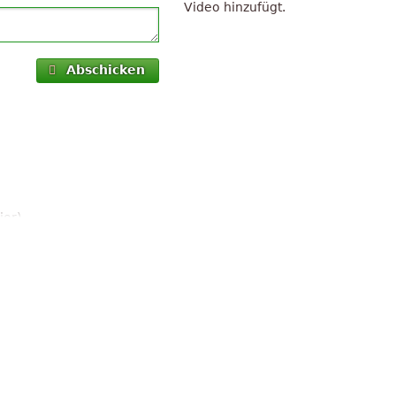
Video hinzufügt.
Abschicken
jor)
 (in B minor)
r)
arattere campestre (in E
inor)
 (in B major)
p major)