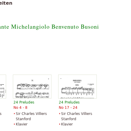
eiten
one (in D-flat major)
minor)
)
ante Michelangiolo Benvenuto Busoni
jor)
24 Preludes
24 Preludes
No 4 - 8
No 17 - 24
s
Sir Charles Villiers
Sir Charles Villiers
Stanford
Stanford
Klavier
Klavier