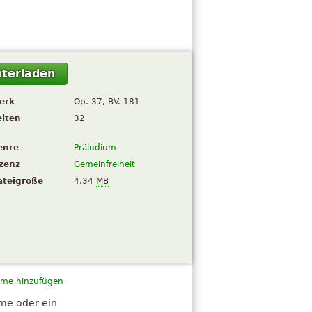
terladen
erk
Op. 37, BV. 181
eiten
32
enre
Präludium
izenz
Gemeinfreiheit
ateigröße
4.34
MB
me hinzufügen
hme oder ein