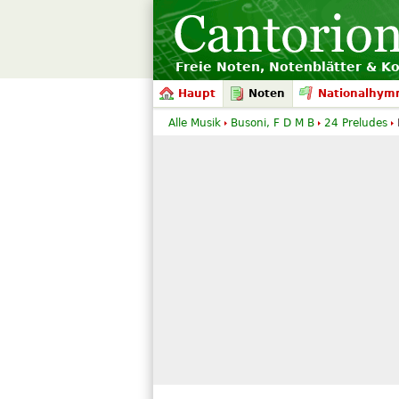
Freie Noten, Notenblätter & K
Haupt
Noten
Nationalhym
Alle Musik
Busoni, F D M B
24 Preludes