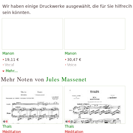
Wir haben einige Druckwerke ausgewählt, die für Sie hilfrecih
sein könnten.
Manon
Manon
19,11 €
30,47 €
Vocal
Voice
Dover Publications
G. Schirmer
Mehr...
Mehr Noten von
Jules Massenet
Thaïs
Thaïs
Méditation
Méditation