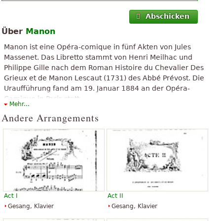
Abschicken
Über
Manon
Manon ist eine Opéra-comique in fünf Akten von Jules
Massenet. Das Libretto stammt von Henri Meilhac und
Philippe Gille nach dem Roman Histoire du Chevalier Des
Grieux et de Manon Lescaut (1731) des Abbé Prévost. Die
Uraufführung fand am 19. Januar 1884 an der Opéra-
Comique in Paris statt.
Mehr...
Der obenstehende Text ist unter "Creative Commons, Namensnennung-
Andere Arrangements
Weitergabe unter gleichen Bedingungen" verfügbar. Er verwendet
Material aus dem Wikipedia-Artikel "
Manon (Massenet)
".
Act I
Act II
Gesang, Klavier
Gesang, Klavier