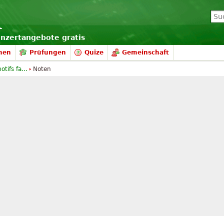
onzertangebote gratis
nen
Prüfungen
Quize
Gemeinschaft
tifs fa...
Noten