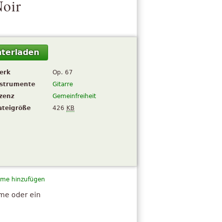
Noir
terladen
erk
Op. 67
nstrumente
Gitarre
izenz
Gemeinfreiheit
ateigröße
426
KB
me hinzufügen
hme oder ein