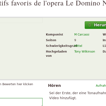
ifs favoris de l'opera Le Domino 
Herun
Komponist
M Carcassi
W
Seiten
9
I
Schwierigkeitsgrad
Mittel
L
Hochgeladen
Tony Wilkinson
D
von
 Bewerten hier klicken
Hören
Aufnah
Sei der Erste, der eine Tonaufna
Video hinzufügt.