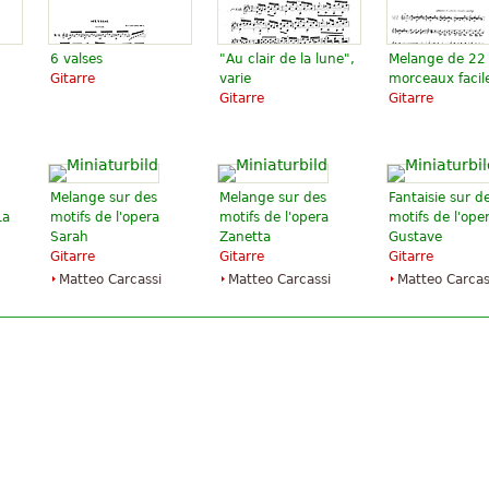
6 valses
"Au clair de la lune",
Melange de 22
Gitarre
varie
morceaux facil
Gitarre
Gitarre
Melange sur des
Melange sur des
Fantaisie sur d
La
motifs de l'opera
motifs de l'opera
motifs de l'ope
Sarah
Zanetta
Gustave
Gitarre
Gitarre
Gitarre
Matteo Carcassi
Matteo Carcassi
Matteo Carcas