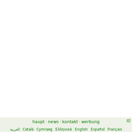
haupt
·
news
·
kontakt
·
werbung
العربية
Català
Cymraeg
Ελληνικά
English
Español
Français