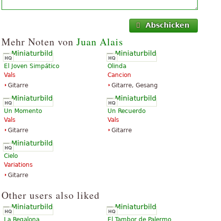
Abschicken
Mehr Noten von
Juan Alais
El Joven Simpático
Olinda
Vals
Cancion
Gitarre
Gitarre, Gesang
Un Momento
Un Recuerdo
Vals
Vals
Gitarre
Gitarre
Cielo
Variations
Gitarre
Other users also liked
La Regalona
El Tambor de Palermo