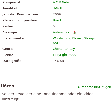
Komponist
A C R Neto
Tonalität
d-Moll
Jahr der Komposition
2009
Place of composition
Brazil
Seiten
5
Arranger
Antonio Neto
Instrumente
Woodwinds
,
Klavier
,
Strings
,
SATB
Genre
Choral Fantasy
Lizenz
copyright 2009
Dateigröße
146
KB
Hören
Aufnahme hinzufügen
Sei der Erste, der eine Tonaufnahme oder ein Video
hinzufügt.