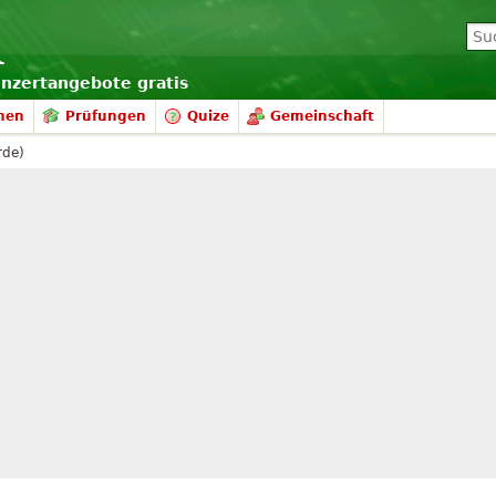
onzertangebote gratis
nen
Prüfungen
Quize
Gemeinschaft
rde)