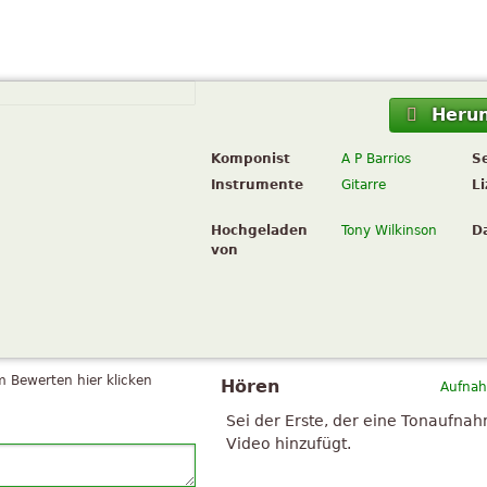
Herun
Komponist
A P Barrios
S
Instrumente
Gitarre
L
Hochgeladen
Tony Wilkinson
D
von
 Bewerten hier klicken
Hören
Aufnah
Sei der Erste, der eine Tonaufna
Video hinzufügt.