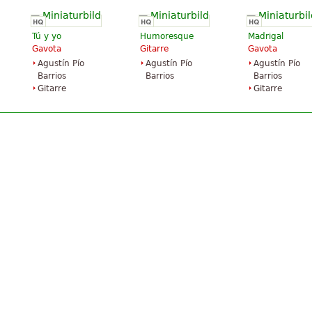
Tú y yo
Humoresque
Madrigal
Gavota
Gitarre
Gavota
Agustín Pío
Agustín Pío
Agustín Pío
Barrios
Barrios
Barrios
Gitarre
Gitarre