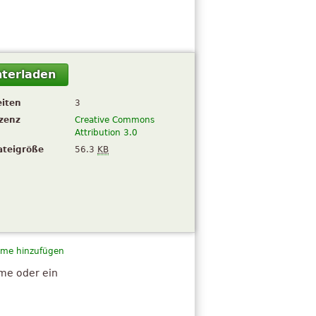
terladen
eiten
3
izenz
Creative Commons
Attribution 3.0
ateigröße
56.3
KB
me hinzufügen
hme oder ein