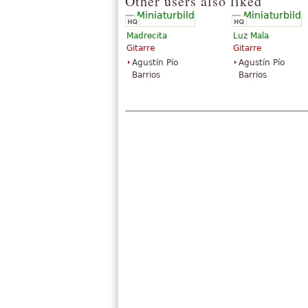
Other users also liked
Madrecita
Luz Mala
Gitarre
Gitarre
Agustín Pío
Agustín Pío
Barrios
Barrios