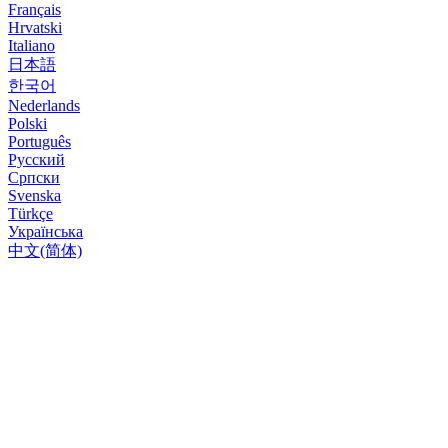
Français
Hrvatski
Italiano
日本語
한국어
Nederlands
Polski
Português
Русский
Српски
Svenska
Türkçe
Українська
中文(简体)