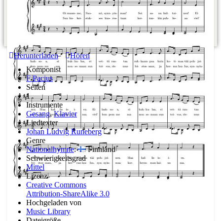
Herunterladen
Hören
Komponist
F Pacius
Seiten
1
Instrumente
Gesang
,
Klavier
Liedtexter
Johan Ludvig Runeberg
Genre
Nationalhymne
:
Finnland
Schwierigkeitsgrad
Mittel
Lizenz
Creative Commons
Attribution-ShareAlike 3.0
Hochgeladen von
Music Library
Dateigröße