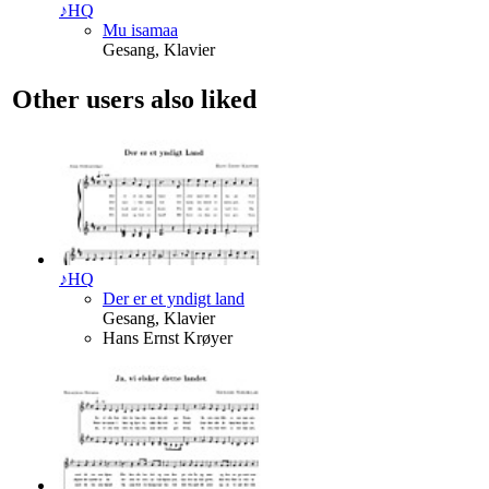
♪
HQ
Mu isamaa
Gesang, Klavier
Other users also liked
♪
HQ
Der er et yndigt land
Gesang, Klavier
Hans Ernst Krøyer