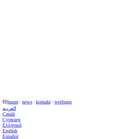
印
haupt
·
news
·
kontakt
·
werbung
العربية
Català
Cymraeg
Ελληνικά
English
Español