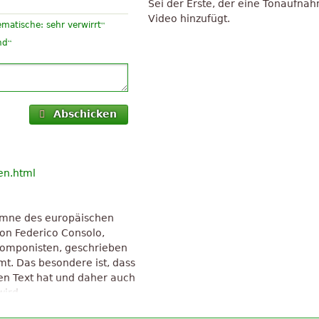
Sei der Erste, der eine Tonaufna
Video hinzufügt.
“
matische: sehr verwirrt
“
nd
Abschicken
en.html
hymne des europäischen
von Federico Consolo,
 Komponisten, geschrieben
t. Das besondere ist, dass
len Text hat und daher auch
wird.
ve Commons, Namensnennung-