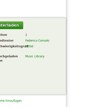
terladen
eiten
1
iedtexter
Federico Consolo
chwierigkeitsgrad
Mittel
ochgeladen
Music Library
on
me hinzufügen