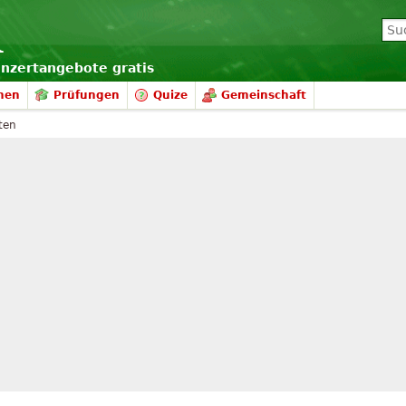
onzertangebote gratis
nen
Prüfungen
Quize
Gemeinschaft
ten