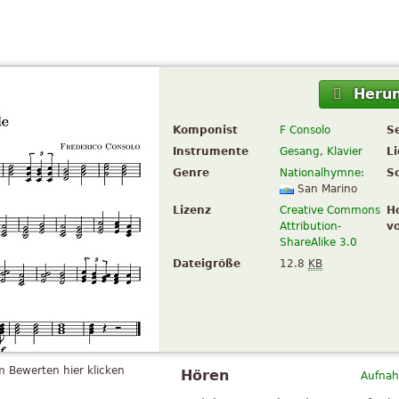
Herun
Komponist
F Consolo
S
Instrumente
Gesang
,
Klavier
L
Genre
Nationalhymne
:
S
San Marino
Lizenz
Creative Commons
H
Attribution-
v
ShareAlike 3.0
Dateigröße
12.8
KB
 Bewerten hier klicken
Hören
Aufnah