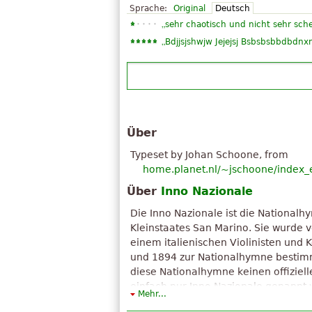
Sprache:
Original
Deutsch
„
sehr chaotisch und nicht sehr sche
„
Bdjjsjshwjw Jejejsj Bsbsbsbbdbdnx
Über
Typeset by Johan Schoone, from
home.planet.nl/~jschoone/index_
Über
Inno Nazionale
Die Inno Nazionale ist die National
Kleinstaates San Marino. Sie wurde 
einem italienischen Violinisten und
und 1894 zur Nationalhymne bestimm
diese Nationalhymne keinen offiziel
einfach nur Inno Nazionale genannt 
Mehr...
Der obenstehende Text ist unter "Creati