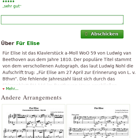
„
“
sehr gut
Abschicken
Über
Für Elise
Für Elise ist das Klavierstück a-Moll WoO 59 von Ludwig van
Beethoven aus dem Jahre 1810. Der populäre Titel stammt
von dem verschollenen Autograph, das laut Ludwig Nohl die
Aufschrift trug: „Für Elise am 27 April zur Erinnerung von L. v.
Bthvn“. Die fehlende Jahreszahl lässt sich durch das
Skizzenblatt BH 116 im Beethoven-Haus erschließen.
Mehr...
Der obenstehende Text ist unter "Creative Commons, Namensnennung-
Andere Arrangements
Weitergabe unter gleichen Bedingungen" verfügbar. Er verwendet
Material aus dem Wikipedia-Artikel "
Für Elise
".