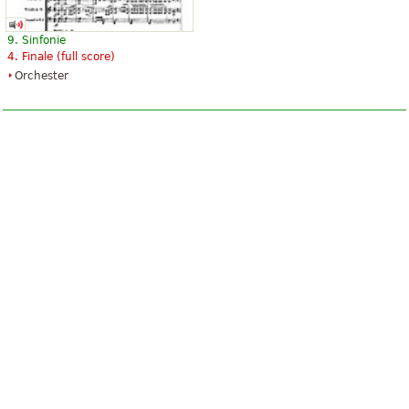
F’_r Elise - The 100 Most
Fur Elise
Beautiful Classical Original Piano
21,77 €
9. Sinfonie
Pieces
Horn, Flute, Clarinet, Bassoon,
4. Finale (full score)
14,76 €
Oboe
Orchester
Piano
Trillenium Music Company
Schott Music