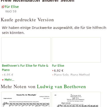
Freie Notenblätter anderer Seiten
Für Elise
WoO 59
Kaufe gedruckte Version
Wir haben einige Druckwerke ausgewählt, die für Sie hilfrecih
sein könnten.
Beethoven's Fur Elise for Flute &
Fur Elise
Piano
6,92 €
6,05 €
Piano Solo, Piano Method
Flute, Piano
Music Sales
Mehr...
Santorella Publications
Mehr Noten von
Ludwig van Beethoven