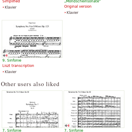
Simplified
„Mondscheinsonate“
Piccolo, Horn, Trombone,
Piccolo, Horn, Trombone,
Original version
Klavier
Percussion, Clarinet, Bassoon,
Percussion, Clarinet, Bassoon,
Klavier
Oboe, B-Flat Trumpet
Oboe, B-Flat Trumpet
Baerenreiter Verlag
Baerenreiter Verlag
9. Sinfonie
Liszt transcription
Klavier
Other users also liked
7. Sinfonie
7. Sinfonie