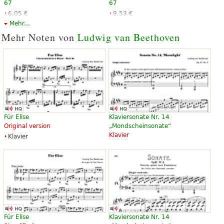
67
67
6,05 €
9,53 €
Orchestra, Full orchestra
Piano
Mehr...
Dover Publications
G. Schirmer
Mehr Noten von
Ludwig van Beethoven
Symphony No. 5 in c minor,
Symphony No. 5 in C minor, Op.
Opus 67
67
Für Elise
Klaviersonate Nr. 14
11,75 €
12,15 €
Original version
„Mondscheinsonate“
Piano
Eulenburg
Klavier
Klavier
Edition Peters
Symphonie Nr. 5 c-Moll op. 67
Symphonie Nr. 5 c-Moll op. 67
Für Elise
Klaviersonate Nr. 14
18,24 €
63,52 €