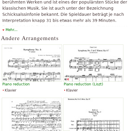
berühmten Werken und ist eines der populärsten Stücke der
klassischen Musik. Sie ist auch unter der Bezeichnung
Schicksalssinfonie bekannt. Die Spieldauer beträgt je nach
Interpretation knapp 31 bis etwas mehr als 39 Minuten.
Der obenstehende Text ist unter "Creative Commons, Namensnennung-
Mehr...
Weitergabe unter gleichen Bedingungen" verfügbar. Er verwendet
Andere Arrangements
Material aus dem Wikipedia-Artikel "
5. Sinfonie (Beethoven)
".
Piano reduction
Piano reduction (Liszt)
Klavier
Klavier