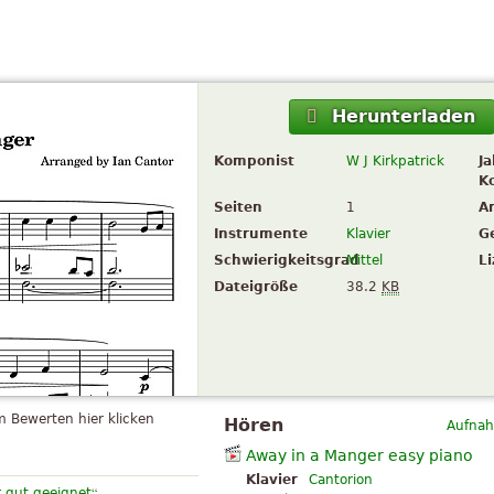
Herunterladen
Komponist
W J Kirkpatrick
Ja
K
Seiten
1
A
Instrumente
Klavier
G
Schwierigkeitsgrad
Mittel
L
Dateigröße
38.2
KB
 Bewerten hier klicken
Hören
Aufnah
Away in a Manger easy piano
Klavier
Cantorion
“
r gut geeignet