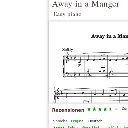
Away in a Manger
Easy piano
Zum
Rezensionen
Sprache:
Original
Deutsch
„
Sehr schönes Lied, auch für Kinde