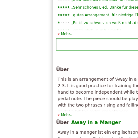
„
Sehr schönes Lied. Danke für die
„
gutes Arrangement, für niedrige E
„
Es ist zu schwer, ich weiß nicht, die
„
erstaunlich, nur für mich!
Mehr...
“
genau das, was ich suchte
„
Es ist ein schönes Stück mit Kinde
„
Nicht schlecht, aber ein wenig komp
„
Ich liebte den Frieden der Musik w
„
Vielen Dank über diese Partitur-Sy
Über
„
“
WAO... Dank viel dieser Partitur...
This is an arrangement of 'Away in a
Alles anzeigen (27)
2-3. It is good practice for training th
hand to become independent while th
pedal note. The piece should be playe
with the two phrases rising and fallin
pedal a bit for extra smoothness.
Mehr...
Über
Away in a Manger
No-one is quite sure who wrote the w
and this has led to some heated a
Away in a manger ist ein englischsp
types. A few have suggested Martin 