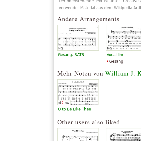
Der obenstehende Text ist unter "Creati
with it, but most now reckon he didn'
verwendet Material aus dem Wikipedia-Artik
Andere Arrangements
To add to the confusion, people living
tune from the Americans to the much
The version here is the tune used in 
(strangely enough) an American music
Kirkpatrick.
Gesang, SATB
Vocal line
Gesang
Mehr Noten von
William J. K
O to Be Like Thee
Other users also liked