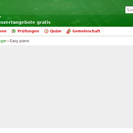
onzertangebote gratis
nen
Prüfungen
Quize
Gemeinschaft
nger
Easy piano