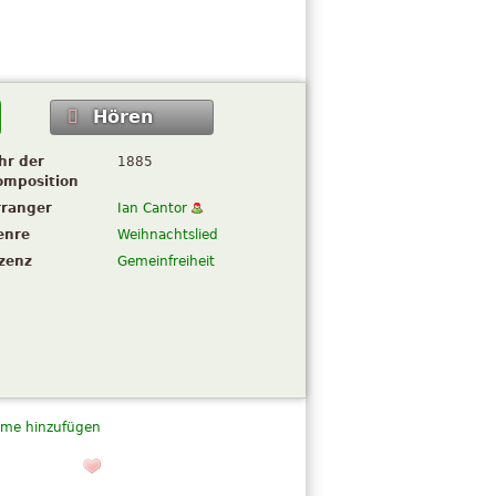
Hören
hr der
1885
omposition
rranger
Ian Cantor
enre
Weihnachtslied
izenz
Gemeinfreiheit
me hinzufügen