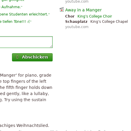
youtube.com
“
se Aufnahme.
Away in a Manger
“
bene Studenten erleichtert.
Chor
King's College Choir
“
 tiefen Töne!!! :(
Schauplatz
King's College Chapel
youtube.com
“
rn in der Schule singen
“
liziert Seite
“
Abschicken
ar es sehr gut
“
allomm...
 Manger' for piano, grade
e top fingers of the left
e fifth finger holds down
d gently, like a lullaby,
g. Try using the sustain
ords of 'Away in a Manger',
rguments between academic
rachiges Weihnachtslied.
Luther had something to do