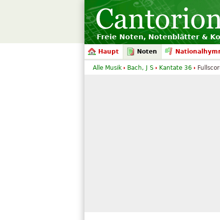
Freie Noten, Notenblätter & K
Haupt
Noten
Nationalhym
Alle Musik
Bach, J S
Kantate 36
Fullsco