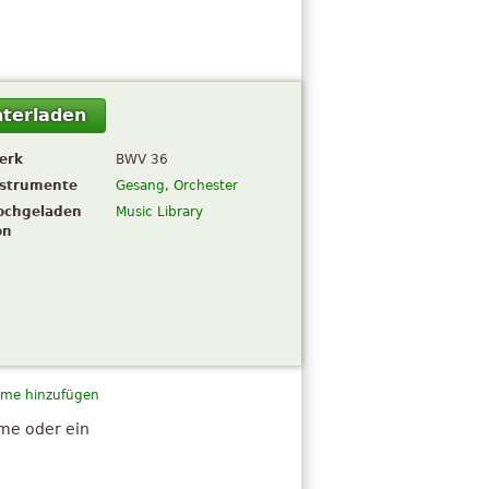
terladen
erk
BWV 36
nstrumente
Gesang
,
Orchester
ochgeladen
Music Library
on
me hinzufügen
hme oder ein