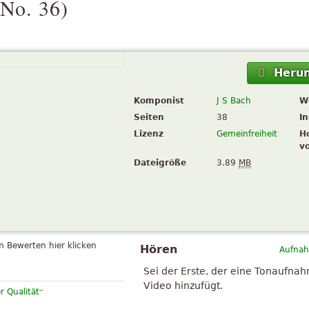
 No. 36
)
Herun
Komponist
J S Bach
W
Seiten
38
I
Lizenz
Gemeinfreiheit
H
v
Dateigröße
3.89
MB
 Bewerten hier klicken
Hören
Aufnah
Sei der Erste, der eine Tonaufna
Video hinzufügt.
“
r Qualität