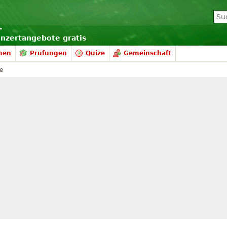
onzertangebote gratis
nen
Prüfungen
Quize
Gemeinschaft
re