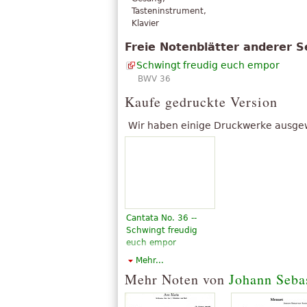
Tasteninstrument,
Klavier
Freie Notenblätter anderer S
Schwingt freudig euch empor
BWV 36
Kaufe gedruckte Version
Wir haben einige Druckwerke ausgewäh
Cantata No. 36 --
Schwingt freudig
euch empor
6,05 €
Mehr...
Choral, Vocal
Mehr Noten von
Johann Seba
Alfred Publishing