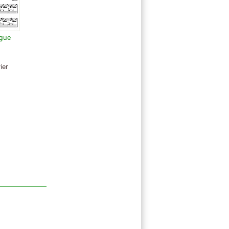
ugue
ier