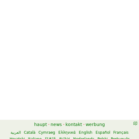
haupt
·
news
·
kontakt
·
werbung
العربية
Català
Cymraeg
Ελληνικά
English
Español
Français
Hrvatski
Italiano
日本語
한국어
Nederlands
Polski
Português