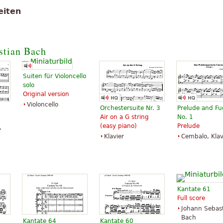
eiten
stian Bach
Suiten für Violoncello
solo
Original version
Violoncello
Orchestersuite Nr. 3
Prelude and F
Air on a G string
No. 1
(easy piano)
Prelude
,
Klavier
Cembalo, Klav
Kantate 61
Full score
Johann Sebas
Bach
Kantate 64
Kantate 60