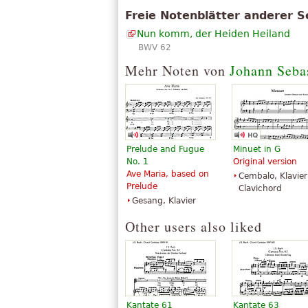
Freie Notenblätter anderer S
Nun komm, der Heiden Heiland
BWV 62
Mehr Noten von
Johann Seba
Prelude and Fugue
Minuet in G
No. 1
Original version
Ave Maria, based on
Cembalo, Klavier
Prelude
Clavichord
Gesang, Klavier
Other users also liked
Kantate 61
Kantate 63