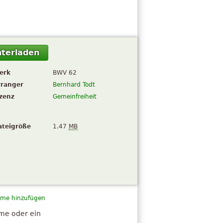
terladen
erk
BWV 62
rranger
Bernhard Todt
izenz
Gemeinfreiheit
ateigröße
1.47
MB
me hinzufügen
hme oder ein