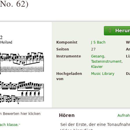
 No. 62
)
Herun
Komponist
J S Bach
W
Seiten
27
A
Instrumente
Gesang
,
L
Tasteninstrument
,
Klavier
Hochgeladen
Music Library
D
von
 Bewerten hier klicken
Hören
Aufnah
“
Sei der Erste, der eine Tonaufna
ach klasse.