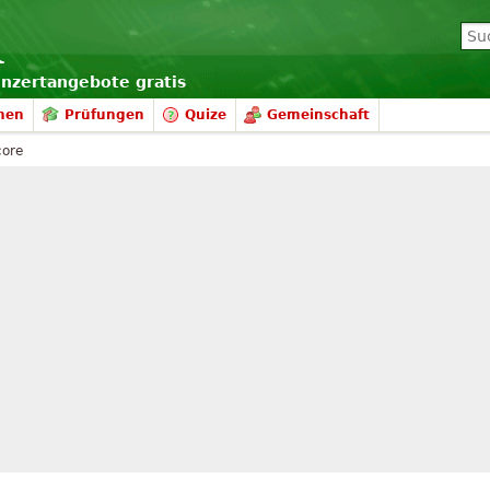
onzertangebote gratis
nen
Prüfungen
Quize
Gemeinschaft
core