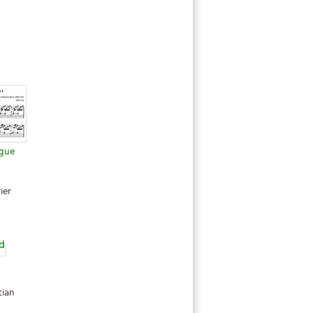
ugue
ier
tian