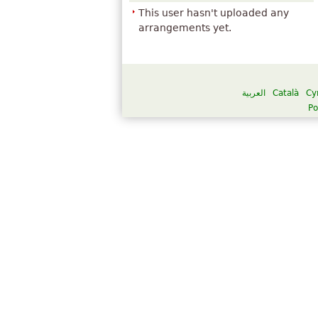
This user hasn't uploaded any
arrangements yet.
العربية
Català
Cy
Po