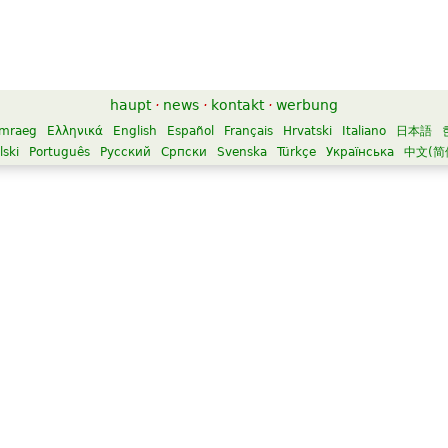
haupt
·
news
·
kontakt
·
werbung
mraeg
Ελληνικά
English
Español
Français
Hrvatski
Italiano
日本語
lski
Português
Русский
Српски
Svenska
Türkçe
Українська
中文(简