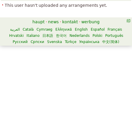
This user hasn't uploaded any arrangements yet.
haupt
·
news
·
kontakt
·
werbung
العربية
Català
Cymraeg
Ελληνικά
English
Español
Français
Hrvatski
Italiano
日本語
한국어
Nederlands
Polski
Português
Русский
Српски
Svenska
Türkçe
Українська
中文(简体)